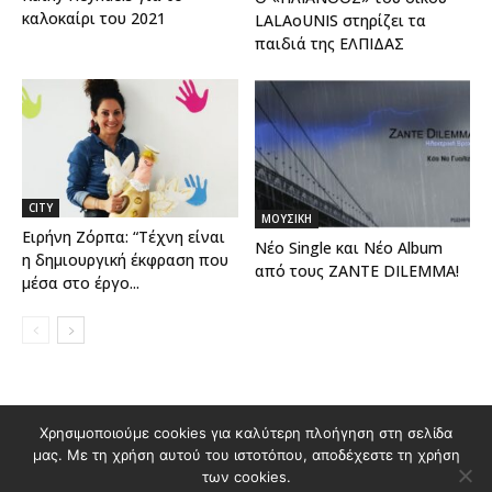
καλοκαίρι του 2021
LALAoUNIS στηρίζει τα
παιδιά της ΕΛΠΙΔΑΣ
CITY
ΜΟΥΣΙΚΗ
Ειρήνη Ζόρπα: “Τέχνη είναι
Νέο Single και Νέο Album
η δημιουργική έκφραση που
από τους ZANTE DILEMMA!
μέσα στο έργο...
Χρησιμοποιούμε cookies για καλύτερη πλοήγηση στη σελίδα
Διαφημιστείτε στο Polis Magazino
μας. Με τη χρήση αυτού του ιστοτόπου, αποδέχεστε τη χρήση
Όροι χρήσης & Πολιτική Προστασίας Προσωπικών Δεδομένων
των cookies.
Επικοινωνία