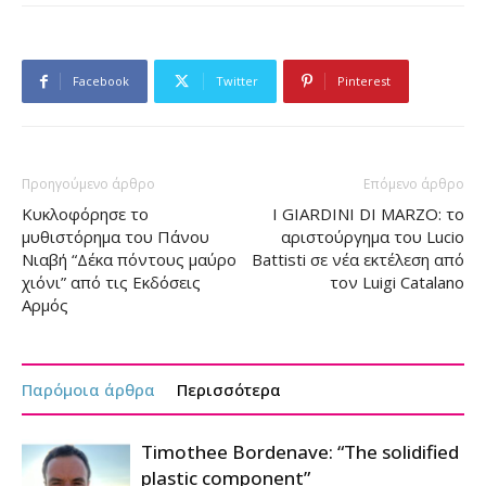
Facebook
Twitter
Pinterest
Προηγούμενο άρθρο
Επόμενο άρθρο
Κυκλοφόρησε το
I GIARDINI DI MARZO: το
μυθιστόρημα του Πάνου
αριστούργημα του Lucio
Νιαβή “Δέκα πόντους μαύρο
Battisti σε νέα εκτέλεση από
χιόνι” από τις Εκδόσεις
τον Luigi Catalano
Αρμός
Παρόμοια άρθρα
Περισσότερα
Timothee Bordenave: “The solidified
plastic component”