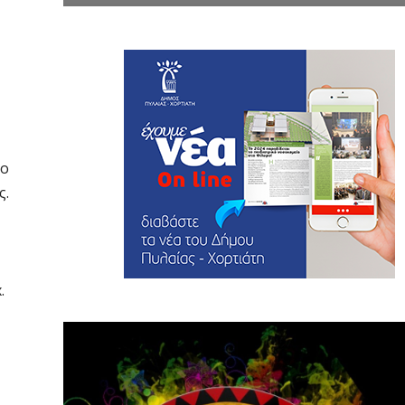
το
ς.
.