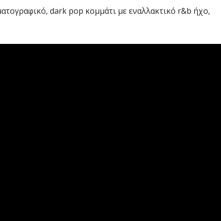
ηματογραφικό, dark pop κομμάτι με εναλλακτικό r&b ήχο,