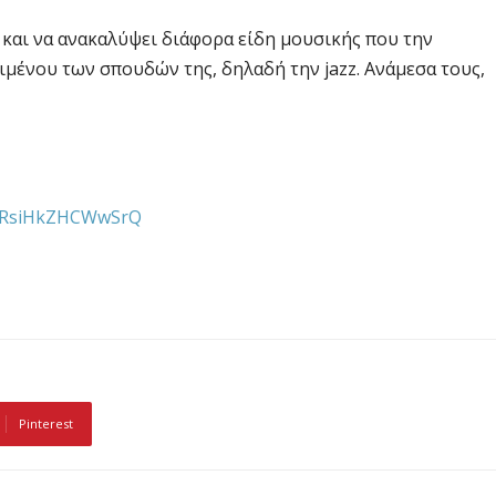
ί και να ανακαλύψει διάφορα είδη μουσικής που την
ιμένου των σπουδών της, δηλαδή την jazz. Ανάμεσα τους,
t2RsiHkZHCWwSrQ
Pinterest