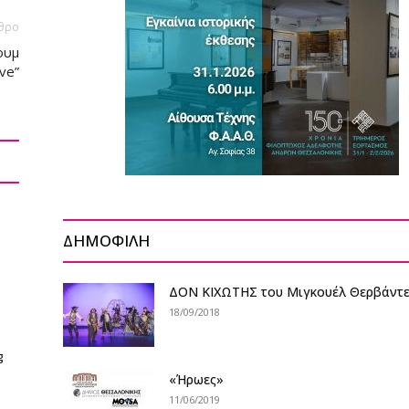
θρο
ουμ
ve”
ΔΗΜΟΦΙΛΗ
ΔΟΝ ΚΙΧΩΤΗΣ του Μιγκουέλ Θερβάντ
18/09/2018
g
«Ήρωες»
11/06/2019