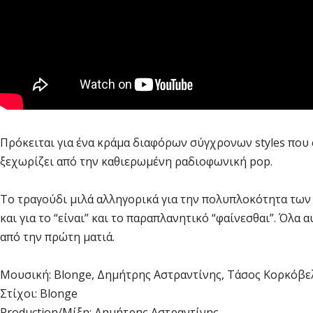
Πρόκειται για ένα κράμα διαφόρων σύγχρονων styles που 
ξεχωρίζει από την καθιερωμένη ραδιοφωνική pop.
Το τραγούδι μιλά αλληγορικά για την πολυπλοκότητα των
και για το “είναι” και το παραπλανητικό “φαίνεσθαι”. Όλα
από την πρώτη ματιά.
Μουσική: Blοnge, Δημήτρης Αστραντίνης, Τάσος Κορκόβε
Στίχοι: Blοnge
Production/Μίξη: Δημήτρης Αστραντίνης