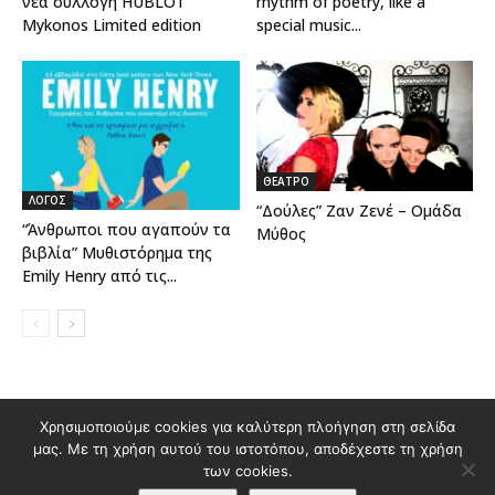
νέα συλλογή HUBLOT
rhythm of poetry, like a
Mykonos Limited edition
special music...
ΘΕΑΤΡΟ
ΛΟΓΟΣ
“Δούλες” Ζαν Ζενέ – Ομάδα
“Άνθρωποι που αγαπούν τα
Μύθος
βιβλία” Μυθιστόρημα της
Emily Henry από τις...
Διαφημιστείτε στο Polis Magazino
Χρησιμοποιούμε cookies για καλύτερη πλοήγηση στη σελίδα
μας. Με τη χρήση αυτού του ιστοτόπου, αποδέχεστε τη χρήση
Όροι χρήσης & Πολιτική Προστασίας Προσωπικών Δεδομένων
των cookies.
Επικοινωνία