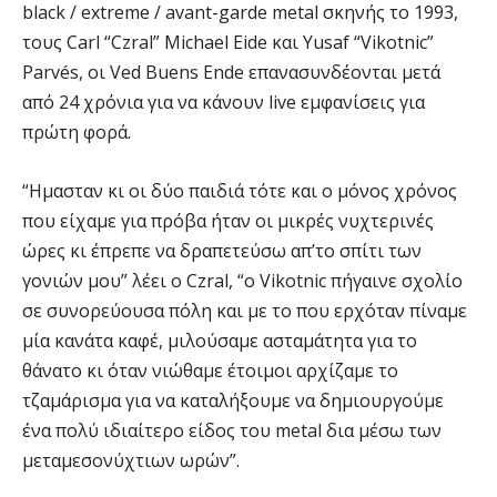
black / extreme / avant-garde metal σκηνής το 1993,
τους Carl “Czral” Michael Eide και Yusaf “Vikotnic”
Parvés, οι Ved Buens Ende επανασυνδέονται μετά
από 24 χρόνια για να κάνουν live εμφανίσεις για
πρώτη φορά.
“Ημασταν κι οι δύο παιδιά τότε και ο μόνος χρόνος
που είχαμε για πρόβα ήταν οι μικρές νυχτερινές
ώρες κι έπρεπε να δραπετεύσω απ’το σπίτι των
γονιών μου” λέει ο Czral, “ο Vikotnic πήγαινε σχολίο
σε συνορεύουσα πόλη και με το που ερχόταν πίναμε
μία κανάτα καφέ, μιλούσαμε ασταμάτητα για το
θάνατο κι όταν νιώθαμε έτοιμοι αρχίζαμε το
τζαμάρισμα για να καταλήξουμε να δημιουργούμε
ένα πολύ ιδιαίτερο είδος του metal δια μέσω των
μεταμεσονύχτιων ωρών”.