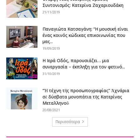
Συντονισμός: Κατερίνα Ζαχαριουδάκη
21/11/2019
Παναγιώτα Κατσαγάνη: “Η μουσική είναι
ένας κοινός κώδικας επικοινωνίας που
μας...
19/09/2019
Η Ιερά Οδός, παρουσιάζει… μια
συνεργασία – έκπληξη για τον φετινό...
31/10/2019
“Ἡ τέχνη τῆς προσωπογραφίας” Ἀχνάρια
σὲ δύσβατα μονοπάτια τῆς Κατερίνας
Μεταλληνοῦ
20/08/2021
Περισσότερα