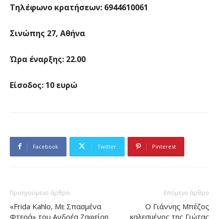
Τηλέφωνο κρατήσεων: 6944610061
Σινώπης 27, Αθήνα
Ώρα έναρξης: 22.00
Είσοδος: 10 ευρώ
Facebook
Twitter
Pinterest
Προηγούμενο άρθρο
Επόμενο άρθρο
«Frida Kahlo, Mε Σπασμένα
Ο Γιάννης Μπέζος
Φτερά» του Ανδρέα Ζαφείρη
καλεσμένος της Γιώτας