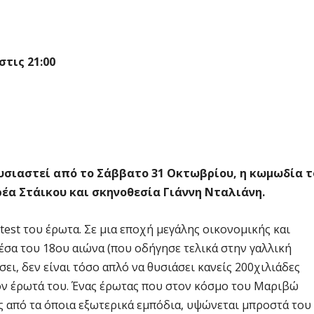
στις 21:00
σιαστεί από το Σάββατο 31 Οκτωβρίου, η κωμωδία τ
έα Στάικου και σκηνοθεσία Γιάννη Νταλιάνη.
est του έρωτα. Σε μια εποχή μεγάλης οικονομικής και
έσα του 18ου αιώνα (που οδήγησε τελικά στην γαλλική
ει, δεν είναι τόσο απλό να θυσιάσει κανείς 200χιλιάδες
ον έρωτά του. Ένας έρωτας που στον κόσμο του Μαριβώ
ς από τα όποια εξωτερικά εμπόδια, υψώνεται μπροστά του