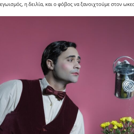
εγωισμός, η δειλία, και ο φόβος να ξανοιχτούμε στον ωκ