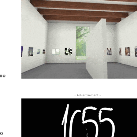
ου
- Advertisement -
 ο