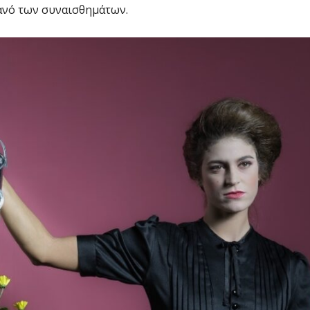
εανό των συναισθημάτων.