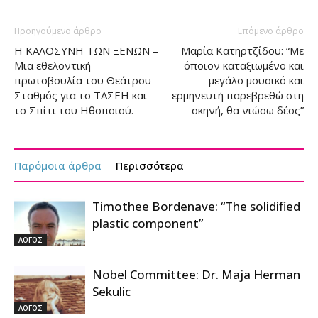
Προηγούμενο άρθρο
Επόμενο άρθρο
Η ΚΑΛΟΣΥΝΗ ΤΩΝ ΞΕΝΩΝ –
Μαρία Κατηρτζίδου: “Με
Μια εθελοντική
όποιον καταξιωμένο και
πρωτοβουλία του Θεάτρου
μεγάλο μουσικό και
Σταθμός για το ΤΑΣΕΗ και
ερμηνευτή παρεβρεθώ στη
το Σπίτι του Ηθοποιού.
σκηνή, θα νιώσω δέος”
Παρόμοια άρθρα
Περισσότερα
Timothee Bordenave: “The solidified
plastic component”
ΛΟΓΟΣ
Nobel Committee: Dr. Maja Herman
Sekulic
ΛΟΓΟΣ