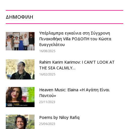
ΔΗΜΟΦΙΛΗ
Υπέρλαμπρα εγκαίνια στη Σύγχρονη
Πινακοθήκη Villa ΡΟΔΟΠΗ του Κώστα
Ευαγγελάτου
16/08/2025
Rahim Karim Karimov: I CAN’T LOOK AT
THE SEA CALMLY…
16/02/2025
Heaven Music: Elaina «Η Αγάπη Είναι
Παντού»
23/11/2023
Poems by Niloy Rafiq
25/06/2023