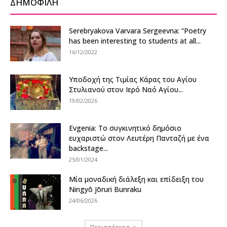
ΔΗΜΟΦΙΛΗ
Serebryakova Varvara Sergeevna: “Poetry
has been interesting to students at all...
16/12/2022
Υποδοχή της Τιμίας Κάρας του Αγίου
Στυλιανού στον Ιερό Ναό Αγίου...
19/02/2026
Evgenia: Το συγκινητικό δημόσιο
ευχαριστώ στον Λευτέρη Πανταζή με ένα
backstage...
25/01/2024
Μία μοναδική διάλεξη και επίδειξη του
Ningyō Jōruri Bunraku
24/06/2026