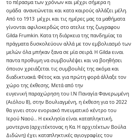
το πέρασμα των χρόνων και μέχρι σήμερα η
ομάδα ανανεώνεται και κατα καιρούς αλλάζει μέλη.
Aπό το 1913 μέχρι και τις ημέρες μας τα μαθήματα
γίνονται αφιλοκερδώς στο ατελιε της ζωγραφου
Gilda Frumkin. Κατα τη διάρκεια της πανδημίας τα
πράγματα δυσκολεύουν αλλά με τον εμβολιασμό των
μελών όλα μπήκαν ξανα σε μία σειρά. Η Gilda ειναι
παντα προθυμη να συμβουλέψει και να βοηθήσει
όποιον χρειάζεται τις συμβουλές της ακόμα και
διαδικτυακά. Φέτος και για πρώτη φορά άλλαξε τον
χώρο της έκθεσης. Μετά από την
ευγενική παραχώρηση του Ι.Ν Παναγία Φανερωμένη
(Αιόλου 8), στην Βουλιαγμένη, η έκθεση για το 2022
θα γινει στον ενοριακό πνευματικό κέντρο του
Ιερού Ναού… Η εκκλησία είναι καταπληκτική,
μοντερνα (αρχιτέκτονας η Κα. Η αρχιτέκτων Βούλα
Διδώνη) έχει καταπληκτικές αγιογραφίες του