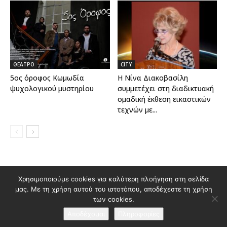
ΘΕΑΤΡΟ
CITY
5ος όροφος Κωμωδία
Η Νίνα Διακοβασίλη
ψυχολογικού μυστηρίου
συμμετέχει στη διαδικτυακή
ομαδική έκθεση εικαστικών
τεχνών με...
Χρησιμοποιούμε cookies για καλύτερη πλοήγηση στη σελίδα
Διαφημιστείτε στο Polis Magazino
μας. Με τη χρήση αυτού του ιστοτόπου, αποδέχεστε τη χρήση
Όροι χρήσης & Πολιτική Προστασίας Προσωπικών Δεδομένων
των cookies.
Επικοινωνία
Αποδέχομαι
Πληροφορίες
© 2026 Κατασκευή ιστοσελίδας
idees creative marketing