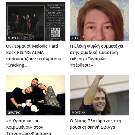
ΜΟΥΣΙΚΗ
CITY
Οι Γερμανοί Melodic Hard
Η Ελένη Φιφλή συμμετέχει
Rock RISING ALMA
στην ομαδική εικαστική
παρουσιάζουν το άλμπουμ
έκθεση «Γυναικών
“Cracking...
Υπέρθεσις»
ΘΕΑΤΡΟ
ΜΟΥΣΙΚΗ
«Η Ωραία και οι
Ο Νίκος Πλατύραχος στη
Κοιμωμένοι» στον
μουσική σκηνή Σφίγγα
Τεχνοχώρο Φάμπρικα