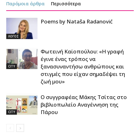
Παρόμοια άρθρα
Περισσότερα
Poems by Nataša Radanović
ΛΟΓΟΣ
Φωτεινή Καϊοπούλου: «Η γραφή
έγινε ένας τρόπος να
ξανασυναντήσω ανθρώπους και
CITY
στιγμές που είχαν σημαδέψει τη
ζωή μου»
Ο συγγραφέας Μάκης Τσίτας στο
βιβλιοπωλείο Αναγέννηση της
Πάρου
CITY