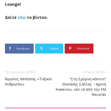
Lounge!
Δείτε
εδώ
το βίντεο.
Facebook
Twitter
Pinterest
Προηγούμενο άρθρο
Επόμενο άρθρο
Άγγελος Μπέσσας «Τοξικοί
“Στη Σμύρνη κάποτε”
Άνθρωποι»
Θανάσης Σάλτας – Αρετή
Κοκκίνου, νέο cd από την FM
Records