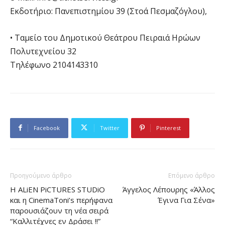
Εκδοτήριο: Πανεπιστημίου 39 (Στοά Πεσμαζόγλου),
• Ταμείο του Δημοτικού Θεάτρου Πειραιά Ηρώων
Πολυτεχνείου 32
Τηλέφωνο 2104143310
Facebook
Twitter
Pinterest
Προηγούμενο άρθρο
Επόμενο άρθρο
Η ALiEN PiCTURES STUDiO
Άγγελος Λέπουρης «Άλλος
και η CinemaToni’s περήφανα
Έγινα Για Σένα»
παρουσιάζουν τη νέα σειρά
“Καλλιτέχνες εν Δράσει !!”