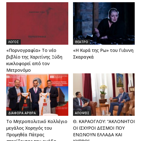
ΛΟΓΟΣ
ΘΕΑΤΡΟ
«Πορνογραφία» Το νέο
«Η Κυρά της Ρω» του Γιάννη
βιβλίο της Χαριτίνης Ξύδη
Σκαραγκά
κυκλοφορεί από τον
Μετρονόμο
ΔΙΑΦΟΡΑ ΑΡΘΡΑ
ΑΠΟΨΕΙΣ
Το Μητροπολιτικό Κολλέγιο
Θ. ΚΑΡΑΟΓΛΟΥ: “ΑΚΛΟΝΗΤΟΙ
μεγάλος Χορηγός του
ΟΙ ΙΣΧΥΡΟΙ ΔΕΣΜΟΙ ΠΟΥ
Προμηθέα Πάτρας
ΕΝΩΝΟΥΝ ΕΛΛΑΔΑ ΚΑΙ