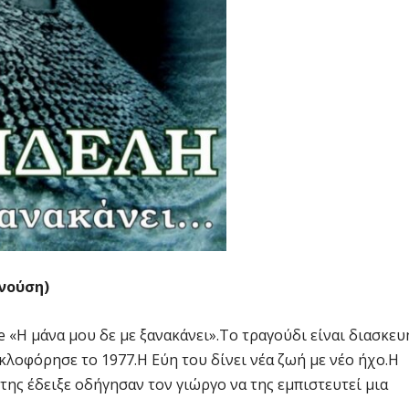
νούση)
e «Η μάνα μου δε με ξανακάνει».Το τραγούδι είναι διασκευ
οφόρησε το 1977.Η Εύη του δίνει νέα ζωή με νέο ήχο.Η
της έδειξε οδήγησαν τον γιώργο να της εμπιστευτεί μια