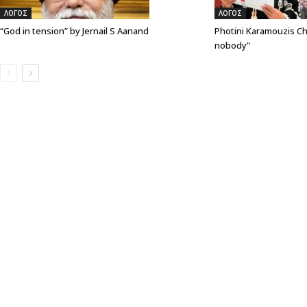
ΛΟΓΟΣ
ΛΟΓΟΣ
“God in tension” by Jernail S Aanand
Photini Karamouzis Ch
nobody”