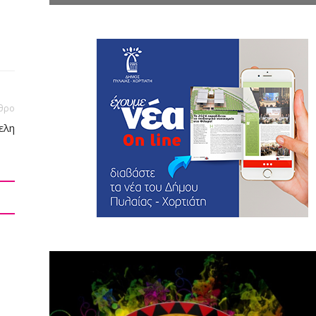
θρο
ελη