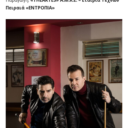
Παραγωγή:
«THEARTES» Α.Μ.Κ.Ε. – Εταιρία Τεχνών
Πειραιά «ΕΝΤΡΟΠΙΑ»