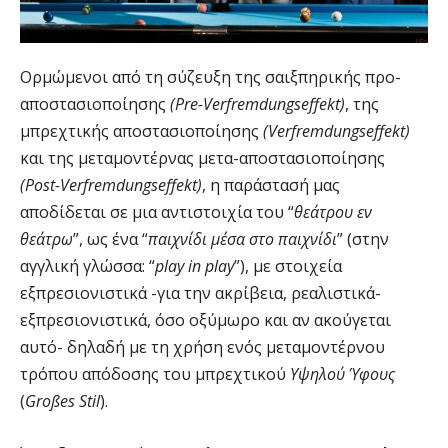
Ορμώμενοι από τη σύζευξη της σαιξπηρικής προ-
αποστασιοποίησης
(Pre-
Verfremdungseffekt
)
, της
μπρεχτικής αποστασιοποίησης
(
Verfremdungseffekt
)
και της μεταμοντέρνας μετα-αποστασιοποίησης
(Post-
Verfremdungseffekt
)
, η παράστασή μας
αποδίδεται σε μια αντιστοιχία του “
θεάτρου εν
θεάτρω
”, ως ένα “
παιχνίδι μέσα στο παιχνίδι
” (στην
αγγλική γλώσσα: “
play in play
”), με στοιχεία
εξπρεσιονιστικά -για την ακρίβεια, ρεαλιστικά-
εξπρεσιονιστικά, όσο οξύμωρο και αν ακούγεται
αυτό- δηλαδή με τη χρήση ενός μεταμοντέρνου
τρόπου απόδοσης του μπρεχτικού
Υψηλού Ύφους
(
Gro
ß
es
Stil
).