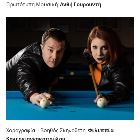
Πρωτότυπη Μουσική:
Ανθή Γουρουντή
Χορογραφία – Βοηθός Σκηνοθέτη:
Φιλιππία
Κοντογιαννακοπούλου