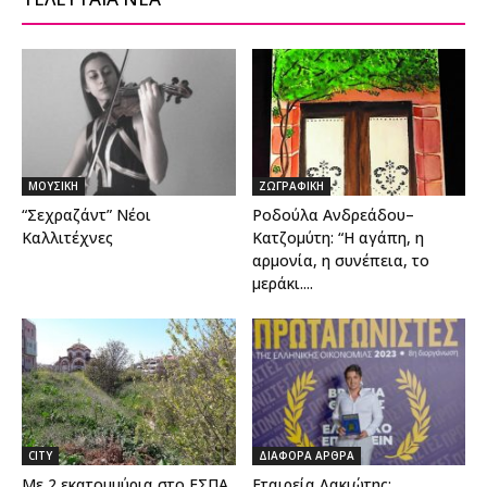
ΜΟΥΣΙΚΗ
ΖΩΓΡΑΦΙΚΗ
“Σεχραζάντ” Νέοι
Ροδούλα Ανδρεάδου–
Καλλιτέχνες
Κατζομύτη: “Η αγάπη, η
αρμονία, η συνέπεια, το
μεράκι....
CITY
ΔΙΑΦΟΡΑ ΑΡΘΡΑ
Με 2 εκατομμύρια στο ΕΣΠΑ
Εταιρεία Λακιώτης: