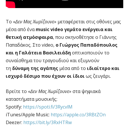
Το «
Δεν Μας Χωρίζουνε
» μεταφέρεται στις οθόνες μας
μέσα από ένα
music video γεμάτο ενέργεια και
θετική ατμόσφαιρα
, που σκηνοθέτησε ο Γιάννης
Παπαδάκος. Στο video,
ο Γιώργος Παπαδόπουλος
και η Γαλάτεια Βασιλειάδη
οπτικοποιούν το
συναίσθημα του τραγουδιού και εξυμνούν
τη
δύναμη της αγάπης
μέσα από το
ιδιαίτερο και
ισχυρό δέσιμο που έχουν οι ίδιοι
ως ζευγάρι.
Βρείτε το «
Δεν Μας Χωρίζουνε
» στα ψηφιακά
καταστήματα μουσικής:
Spotify:
https://spoti.fi/3RycvlM
iTunes/Apple Music:
https://apple.co/3RBtZOn
Deezer:
https://bit.ly/3RxHTRw