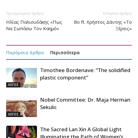
Προηγούμενο άρθρο
Επόμενο άρθρο
Ηλίας Παλιουδάκης «Πως
Bo ft. Χρήστος Δάντης «Το
Να Σωπάσω Τον Καημό»
Ξέρεις»
Παρόμοια άρθρα
Περισσότερα
Timothee Bordenave: “The solidified
plastic component”
ΛΟΓΟΣ
Nobel Committee: Dr. Maja Herman
Sekulic
ΛΟΓΟΣ
The Sacred Lan Xin A Global Light
Illuminating the Path of Women’s