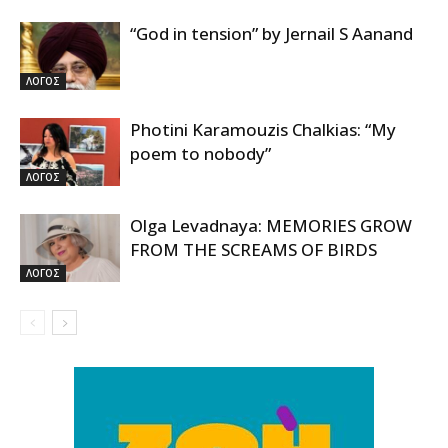
“God in tension” by Jernail S Aanand
ΛΟΓΟΣ
Photini Karamouzis Chalkias: “My
poem to nobody”
ΛΟΓΟΣ
Olga Levadnaya: MEMORIES GROW
FROM THE SCREAMS OF BIRDS
ΛΟΓΟΣ