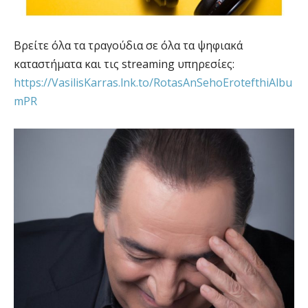
Βρείτε όλα τα τραγούδια σε όλα τα ψηφιακά
καταστήματα και τις streaming υπηρεσίες:
https://VasilisKarras.lnk.to/RotasAnSehoErotefthiAlbu
mPR