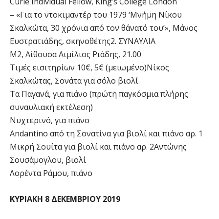
Curie Individual Fellow, King’s College London
– «Για το ντοκιμαντέρ του 1979 ‘Μνήμη Νίκου
Σκαλκώτα, 30 χρόνια από τον θάνατό του’», Μάνος
Ευστρατιάδης, σκηνοθέτης2. ΣΥΝΑΥΛΙΑ
Μ2, Αίθουσα Αιμίλιος Ριάδης, 21.00
Τιμές εισιτηρίων 10€, 5€ (μειωμένο)Νίκος
Σκαλκώτας, Σονάτα για σόλο βιολί
Τα Παγανά, για πιάνο (πρώτη παγκόσμια πλήρης
συναυλιακή εκτέλεση)
Νυχτερινό, για πιάνο
Andantino από τη Σονατίνα για βιολί και πιάνο αρ. 1
Μικρή Σουίτα για βιολί και πιάνο αρ. 2Αντώνης
Σουσάμογλου, βιολί
Λορέντα Ράμου, πιάνο
ΚΥΡΙΑΚΗ 8 ΔΕΚΕΜΒΡΙΟΥ 2019