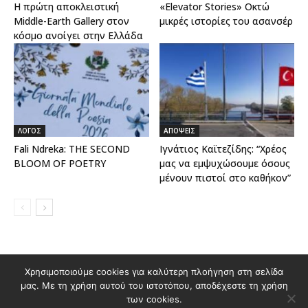
Η πρώτη αποκλειστική
«Elevator Stories» Οκτώ
Middle-Earth Gallery στον
μικρές ιστορίες του ασανσέρ
κόσμο ανοίγει στην Ελλάδα
ΛΟΓΟΣ
ΑΠΟΨΕΙΣ
Fali Ndreka: THE SECOND
Ιγνάτιος Καϊτεζίδης: “Χρέος
BLOOM OF POETRY
μας να εμψυχώσουμε όσους
μένουν πιστοί στο καθήκον”
Διαφημιστείτε στο Polis Magazino
Χρησιμοποιούμε cookies για καλύτερη πλοήγηση στη σελίδα
μας. Με τη χρήση αυτού του ιστοτόπου, αποδέχεστε τη χρήση
Όροι χρήσης & Πολιτική Προστασίας Προσωπικών Δεδομένων
των cookies.
Επικοινωνία