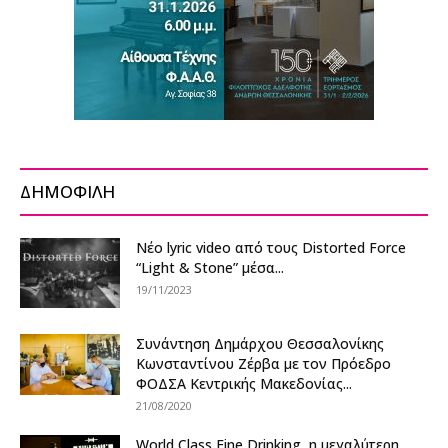
ΔΗΜΟΦΙΛΗ
Nέο lyric video από τους Distorted Force
“Light & Stone” μέσα...
19/11/2023
Συνάντηση Δημάρχου Θεσσαλονίκης
Κωνσταντίνου Ζέρβα με τον Πρόεδρο
ΦΟΔΣΑ Κεντρικής Μακεδονίας...
21/08/2020
World Class Fine Drinking, η μεγαλύτερη