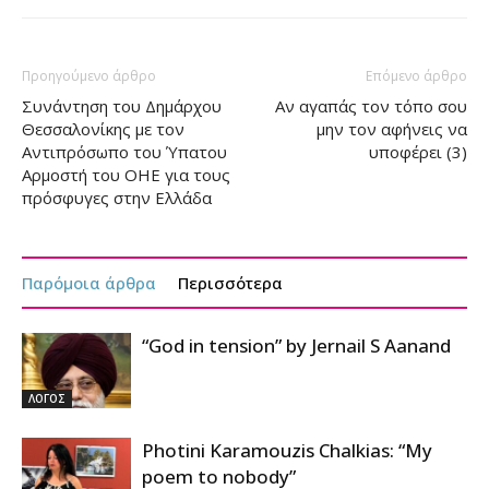
Προηγούμενο άρθρο
Επόμενο άρθρο
Συνάντηση του Δημάρχου
Aν αγαπάς τον τόπο σου
Θεσσαλονίκης με τον
μην τον αφήνεις να
Αντιπρόσωπο του Ύπατου
υποφέρει (3)
Αρμοστή του ΟΗΕ για τους
πρόσφυγες στην Ελλάδα
Παρόμοια άρθρα
Περισσότερα
“God in tension” by Jernail S Aanand
ΛΟΓΟΣ
Photini Karamouzis Chalkias: “My
poem to nobody”