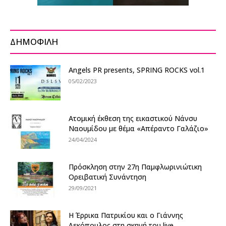
ΔΗΜΟΦΙΛΗ
Αngels PR presents, SPRING ROCKS vol.1
05/02/2023
Ατομική έκθεση της εικαστικού Νάνσυ
Ναουμίδου με θέμα «Απέραντο Γαλάζιο»
24/04/2024
Πρόσκληση στην 27η Παμφλωρινιώτικη
Ορειβατική Συνάντηση
29/09/2021
Η Έρρικα Πατρικίου και ο Γιάννης
Λεκόπουλος στη σκηνή του live...