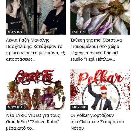
ΜΟΥΣΙΚΗ
ΓΛΥΠΤΙΚΗ
Λένια Ραζή-Μανόλης
Έκθεση της mel (Χριστίνα
Πασχαλίδης: Kατάφεραν το
Για­κουµέλου) στο χώρο
πρώτο ντουέτο με εικόνα, εξ
τέχνης mosaico fine art
αποστάσεως...
studio “Περί Πέπλων...
ΜΟΥΣΙΚΗ
ΜΟΥΣΙΚΗ
Νέο LYRIC VIDEO για τους
Οι Polkar γιορτάζουν
GrandeFox! “Golden Ratio”
στο Club στον Σταυρό του
μέσα από το...
Νότου