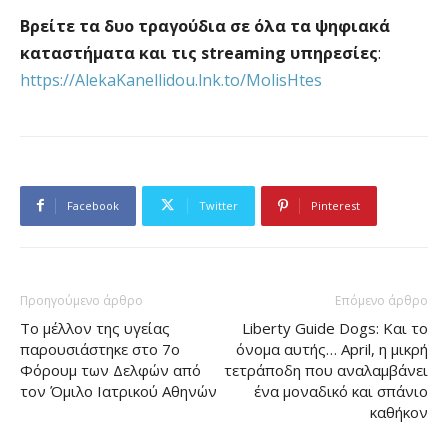
Βρείτε τα δυο τραγούδια σε όλα τα ψηφιακά
καταστήματα και τις streaming υπηρεσίες
:
https://AlekaKanellidou.lnk.to/MolisHtes
Facebook
Twitter
Pinterest
Προηγούμενο άρθρο
Επόμενο άρθρο
Το μέλλον της υγείας
Liberty Guide Dogs: Και το
παρουσιάστηκε στο 7ο
όνομα αυτής… April, η μικρή
Φόρουμ των Δελφών από
τετράποδη που αναλαμβάνει
τον Όμιλο Ιατρικού Αθηνών
ένα μοναδικό και σπάνιο
καθήκον