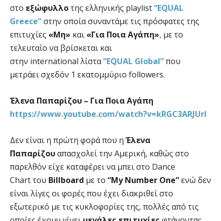
στο
εξώφυλλο
της ελληνικής playlist
“EQUAL
Greece”
στην οποία συναντάμε τις πρόσφατες της
επιτυχίες
«Μη»
και
«Για Ποια Αγάπη»
, με το
τελευταίο να βρίσκεται και
στην international λίστα
“EQUAL Global”
που
μετράει σχεδόν 1 εκατομμύριο followers.
Έλενα Παπαρίζου – Για Ποια Αγάπη
https://www.youtube.com/watch?v=kRGC3ARJUrI
Δεν είναι η πρώτη φορά που η
Έλενα
Παπαρίζου
απασχολεί την Αμερική, καθώς στο
παρελθόν είχε καταφέρει να μπει στο Dance
Chart του
Billboard
με το
“My Number One”
ενώ δεν
είναι λίγες οι φορές που έχει διακριθεί στο
εξωτερικό με τις κυκλοφορίες της, πολλές από τις
οποίες έχουν γίνει
μεγάλες επιτυχίες
φτάνοντας