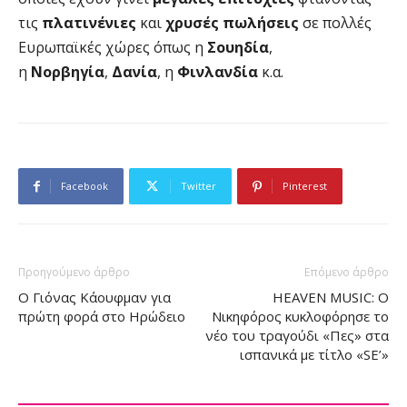
τις
πλατινένιες
και
χρυσές πωλήσεις
σε πολλές
Ευρωπαϊκές χώρες όπως η
Σουηδία
,
η
Νορβηγία
,
Δανία
, η
Φινλανδία
κ.α.
Facebook
Twitter
Pinterest
Προηγούμενο άρθρο
Επόμενο άρθρο
Ο Γιόνας Κάουφμαν για
HEAVEN MUSIC: Ο
πρώτη φορά στο Ηρώδειο
Νικηφόρος κυκλοφόρησε το
νέο του τραγούδι «Πες» στα
ισπανικά με τίτλο «SE’»