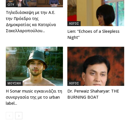
CITY
Τηλεδιάσκεψη με την Α.Ε.
την Πρόεδρο της
ΛΟΓΟΣ
Δημοκρατίας κα Κατερίνα
Σακελλαροπούλου...
Lien: “Echoes of a Sleepless
Night”
ΜΟΥΣΙΚΗ
ΛΟΓΟΣ
Η Sonar music εγκαινιάζει τη
Dr. Perwaiz Shaharyar: THE
συνεργασία της με το urban
BURNING BOAT
label...