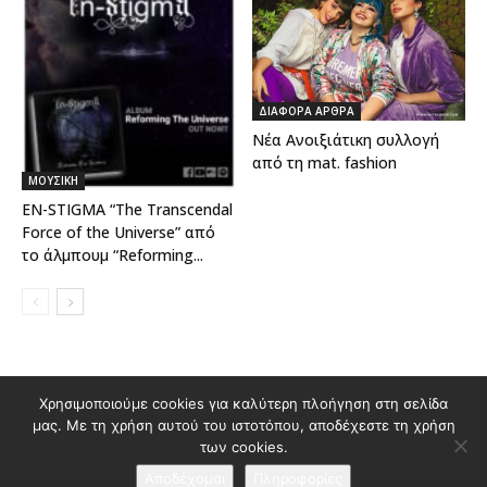
ΔΙΑΦΟΡΑ ΑΡΘΡΑ
Νέα Ανοιξιάτικη συλλογή
από τη mat. fashion
ΜΟΥΣΙΚΗ
EN-STIGMA “The Transcendal
Force of the Universe” από
το άλμπουμ “Reforming...
Διαφημιστείτε στο Polis Magazino
Χρησιμοποιούμε cookies για καλύτερη πλοήγηση στη σελίδα
μας. Με τη χρήση αυτού του ιστοτόπου, αποδέχεστε τη χρήση
Όροι χρήσης & Πολιτική Προστασίας Προσωπικών Δεδομένων
των cookies.
Επικοινωνία
Αποδέχομαι
Πληροφορίες