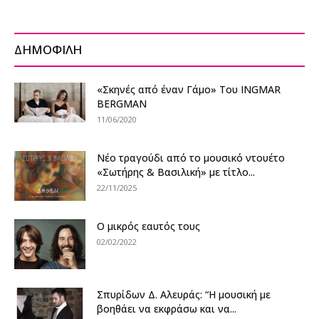
ΔΗΜΟΦΙΛΗ
«Σκηνές από έναν Γάμο» Του INGMAR
BERGMAN
11/06/2020
Νέο τραγούδι από το μουσικό ντουέτο
«Σωτήρης & Βασιλική» με τίτλο...
22/11/2025
O μικρός εαυτός τους
02/02/2022
Σπυρίδων Δ. Αλευράς: “Η μουσική με
βοηθάει να εκφράσω και να...