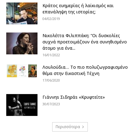
Κράτος ευημερίας ή λαϊκισμός και
επανάληψη της ιστορίας;
04/02/2019
Νικολέττα Φιλιππάκη: “Οι δυσκολίες
συχνά προετοιμάζουν ένα συνηθισμένο
άτομο για ένα...
16/01/2022
Λουλούδια… Το πιο πολυζωγραφισμένο
θέμα στην Εικαστική Τέχνη
17/06/2020
Γιάννηs Σιδηράs «Κρυφτείτε»
30/07/2023
Περισσότερα