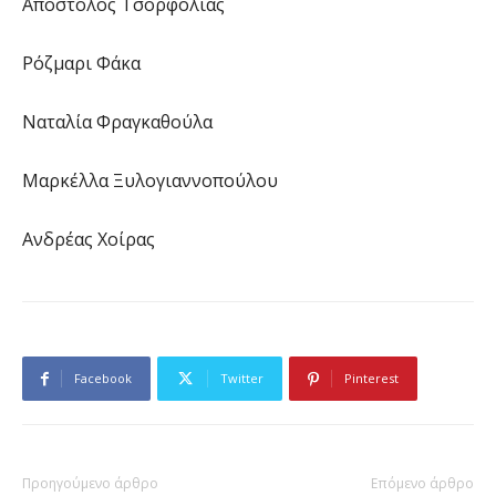
Απόστολος Τσορφόλιας
Ρόζμαρι Φάκα
Ναταλία Φραγκαθούλα
Μαρκέλλα Ξυλογιαννοπούλου
Ανδρέας Χοίρας
Facebook
Twitter
Pinterest
Προηγούμενο άρθρο
Επόμενο άρθρο