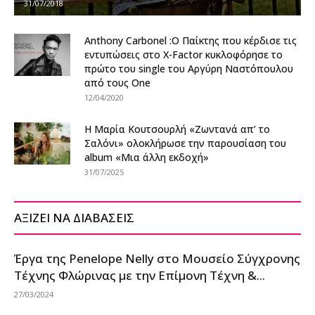
31/07/2018
Anthony Carbonel :Ο Παίκτης που κέρδισε τις
εντυπώσεις στο X-Factor κυκλοφόρησε το
πρώτο του single του Αργύρη Ναστόπουλου
από τους One
12/04/2020
Η Μαρία Κουτσουρλή «Ζωντανά απ’ το
Σαλόνι» ολοκλήρωσε την παρουσίαση του
album «Μια άλλη εκδοχή»
31/07/2025
ΑΞΙΖΕΙ ΝΑ ΔΙΑΒΑΣΕΙΣ
Έργα της Penelope Nelly στο Μουσείο Σύγχρονης
Τέχνης Φλώρινας με την Επίμονη Τέχνη &...
27/03/2024