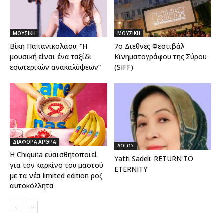
ΜΟΥΣΙΚΗ
ΜΟΥΣΙΚΗ
Βίκη Παπανικολάου: “Η
7ο Διεθνές Φεστιβάλ
μουσική είναι ένα ταξίδι
Κινηματογράφου της Σύρου
εσωτερικών ανακαλύψεων”
(SIFF)
ΔΙΑΦΟΡΑ ΑΡΘΡΑ
ΛΟΓΟΣ
H Chiquita ευαισθητοποιεί
Yatti Sadeli: RETURN TO
για τον καρκίνο του μαστού
ETERNITY
με τα νέα limited edition ροζ
αυτοκόλλητα