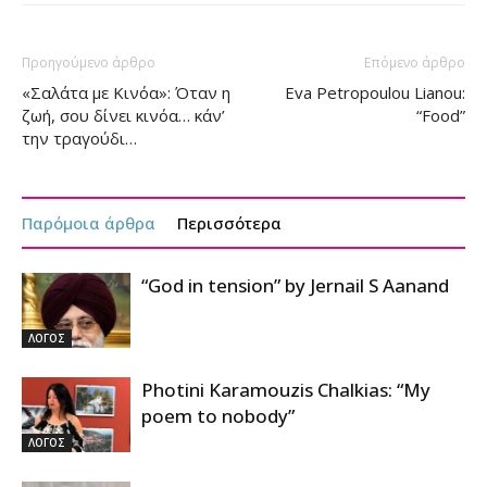
Προηγούμενο άρθρο
Επόμενο άρθρο
«Σαλάτα με Κινόα»: Όταν η
Eva Petropoulou Lianou:
ζωή, σου δίνει κινόα… κάν’
“Food”
την τραγούδι…
Παρόμοια άρθρα
Περισσότερα
“God in tension” by Jernail S Aanand
ΛΟΓΟΣ
Photini Karamouzis Chalkias: “My
poem to nobody”
ΛΟΓΟΣ