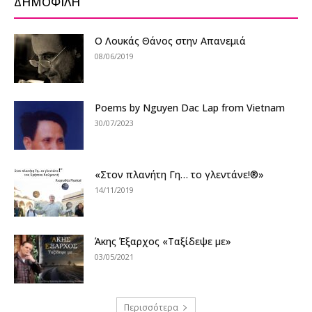
ΔΗΜΟΦΙΛΗ
Ο Λουκάς Θάνος στην Απανεμιά
08/06/2019
Poems by Nguyen Dac Lap from Vietnam
30/07/2023
«Στον πλανήτη Γη… το γλεντάνε!®»
14/11/2019
Άκης Έξαρχος «Ταξίδεψε με»
03/05/2021
Περισσότερα