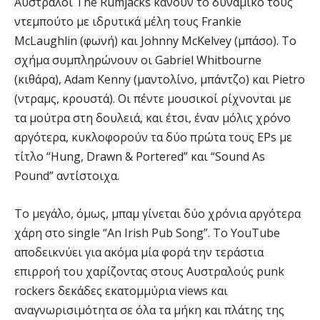
Αυστραλοί The Rumjacks κάνουν το δυναμικό τους
ντεμπούτο με ιδρυτικά μέλη τους Frankie
McLaughlin (φωνή) και Johnny McKelvey (μπάσο). Το
σχήμα συμπληρώνουν οι Gabriel Whitbourne
(κιθάρα), Adam Kenny (μαντολίνο, μπάντζο) και Pietro
(ντραμς, κρουστά). Οι πέντε μουσικοί ρίχνονται με
τα μούτρα στη δουλειά, και έτσι, έναν μόλις χρόνο
αργότερα, κυκλοφορούν τα δύο πρώτα τους EPs με
τίτλο “Hung, Drawn & Portered” και “Sound As
Pound” αντίστοιχα.
Το μεγάλο, όμως, μπαμ γίνεται δύο χρόνια αργότερα
χάρη στο single “An Irish Pub Song”. Το YouTube
αποδεικνύει για ακόμα μία φορά την τεράστια
επιρροή του χαρίζοντας στους Αυστραλούς punk
rockers δεκάδες εκατομμύρια views και
αναγνωρισιμότητα σε όλα τα μήκη και πλάτης της