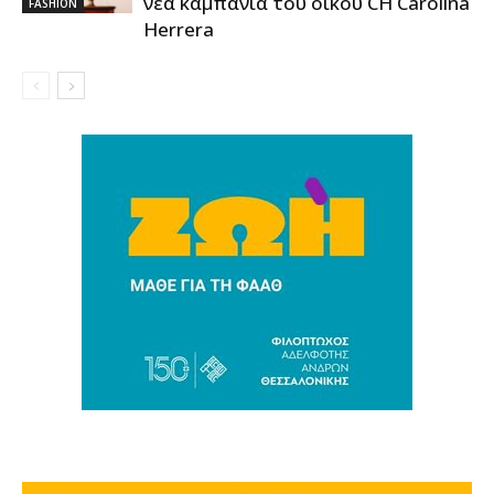
νέα καμπάνια του οίκου CH Carolina
FASHION
Herrera