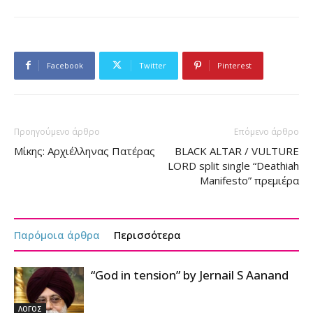
Facebook
Twitter
Pinterest
Προηγούμενο άρθρο
Επόμενο άρθρο
Μίκης: Αρχιέλληνας Πατέρας
BLACK ALTAR / VULTURE
LORD split single “Deathiah
Manifesto” πρεμιέρα
Παρόμοια άρθρα
Περισσότερα
“God in tension” by Jernail S Aanand
ΛΟΓΟΣ