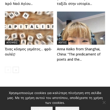
Ιερό Ναό Αγίου...
ταξίδι στην ιστορία...
ΑΠΟΨΕΙΣ
ΛΟΓΟΣ
Ένας κόσμος γεμάτος… φρά-
Anna Keiko from Shanghai,
ουλές!
China: “The predicament of
poets and the...
Χρησιμοποιούμε cookies για καλύτερη πλοήγηση στη σελίδα
Διαφημιστείτε στο Polis Magazino
μας. Με τη χρήση αυτού του ιστοτόπου, αποδέχεστε τη χρήση
Όροι χρήσης & Πολιτική Προστασίας Προσωπικών Δεδομένων
των cookies.
Επικοινωνία
Αποδέχομαι
Πληροφορίες