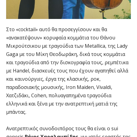
Στο «cocktail» αυτό θα προσεγγίσουν και θα
«ανακατέψουν» κορυφαία κομμάτια του Θάνου
Μικρούτσικου με τραγούδια των Metallica, της Lady
Gaga με του Μίκη Θεοδωράκη, δικά τους κομμάτια
και τραγούδια από την δισκογραφία τους, ρεμπέτικα
με Handel, διασκευές τους που έχουν αγαπηθεί αλλά
και καινούργιες, έργα της κλασικής, ροκ,
παραδοσιακής μουσικής, Iron Μaiden, Vivaldi,
Χατζιδάκι, Cohen, πολυαγαπημένα τραγούδια
ελληνικά και ξένα με την ανατρεπτική ματιά της
μπάντας.
Ανατρεπτικός συνοδοιπόρος τους θα είναι ο sui
generis
Ρένος Χαραλαμπίδης
, γνωστός εραστής της