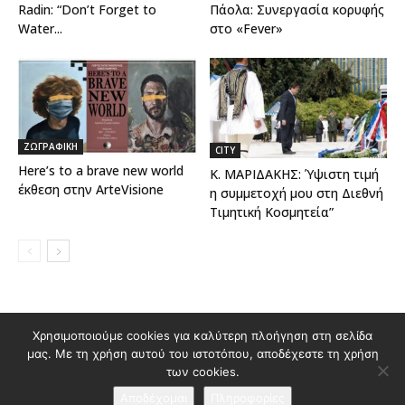
Radin: “Don’t Forget to
Πάολα: Συνεργασία κορυφής
Water...
στο «Fever»
ΖΩΓΡΑΦΙΚΗ
CITY
Here’s to a brave new world
Κ. ΜΑΡΙΔΑΚΗΣ: Ύψιστη τιμή
έκθεση στην ArteVisione
η συμμετοχή μου στη Διεθνή
Τιμητική Κοσμητεία”
Διαφημιστείτε στο Polis Magazino
Χρησιμοποιούμε cookies για καλύτερη πλοήγηση στη σελίδα
μας. Με τη χρήση αυτού του ιστοτόπου, αποδέχεστε τη χρήση
Όροι χρήσης & Πολιτική Προστασίας Προσωπικών Δεδομένων
των cookies.
Επικοινωνία
Αποδέχομαι
Πληροφορίες