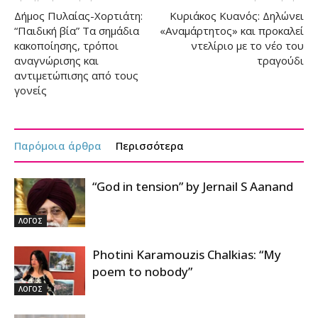
Δήμος Πυλαίας-Χορτιάτη:
Κυριάκος Κυανός: Δηλώνει
“Παιδική βία” Τα σημάδια
«Αναμάρτητος» και προκαλεί
κακοποίησης, τρόποι
ντελίριο με το νέο του
αναγνώρισης και
τραγούδι
αντιμετώπισης από τους
γονείς
Παρόμοια άρθρα
Περισσότερα
“God in tension” by Jernail S Aanand
ΛΟΓΟΣ
Photini Karamouzis Chalkias: “My
poem to nobody”
ΛΟΓΟΣ