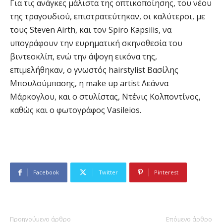
Για τις ανάγκες μάλιστα της οπτικοποίησης, του νέου
της τραγουδιού, επιστρατεύτηκαν, οι καλύτεροι, με
τους Steven Airth, και τον Spiro Kapsilis, να
υπογράφουν την ευρηματική σκηνοθεσία του
βιντεοκλίπ, ενώ την άψογη εικόνα της,
επιμελήθηκαν, ο γνωστός hairstylist Βασίλης
Μπουλούμπασης, η make up artist Λεάννα
Μάρκογλου, και ο στυλίστας, Ντένις Κολποντίνος,
καθώς και ο φωτογράφος Vasileios.
Facebook
Twitter
Pinterest
Προηγούμενο άρθρο
Επόμενο άρθρο