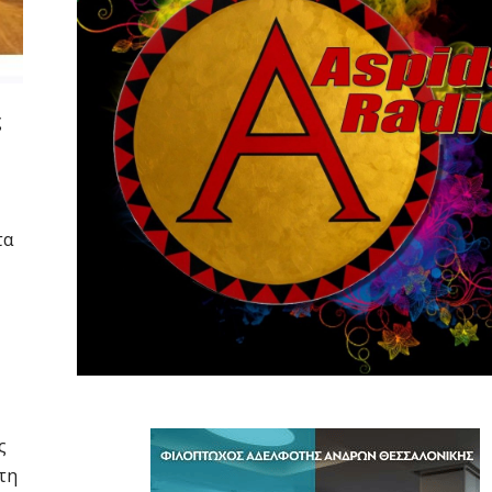
ς
τα
ς
τη