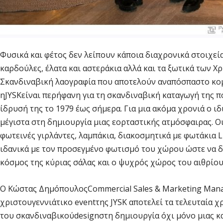
Φυσικά και φέτος δεν λείπουν κάποια διαχρονικά στοιχ
καρδούλες, έλατα και αστεράκια αλλά και τα ξωτικά των 
Σκανδιναβική λαογραφία που αποτελούν αναπόσπαστο κο
ηJYSKείναι περήφανη για τη σκανδιναβική καταγωγή της π
ίδρυσή της το 1979 έως σήμερα. Για μια ακόμα χρονιά ο 
μέγιστα στη δημιουργία μιας εορταστικής ατμόσφαιρας. 
φωτεινές γιρλάντες, λαμπάκια, διακοσμητικά με φωτάκια L
ιδανικά με τον προσεγμένο φωτισμό του χώρου ώστε να δ
κόσμος της κύριας σάλας και ο ψυχρός χώρος του αιθρίου
Ο Κώστας ΔημόπουλοςCommercial Sales & Marketing Manag
χριστουγεννιάτικο eventτης JYSK αποτελεί τα τελευταία χ
του σκανδιναβικούdesignστη δημιουργία όχι μόνο μιας κ