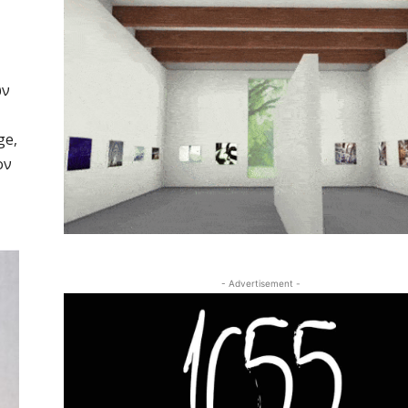
ων
ge,
ον
- Advertisement -