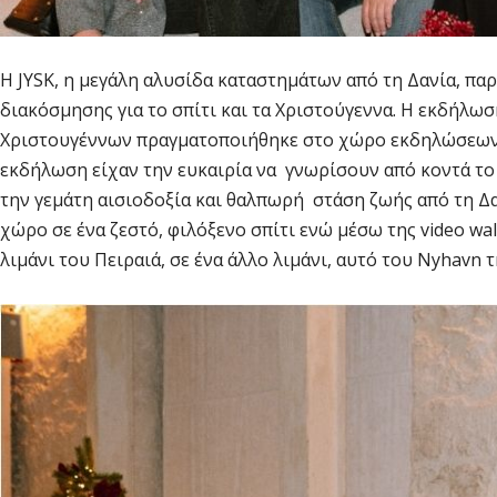
Η JYSK, η μεγάλη αλυσίδα καταστημάτων από τη Δανία, πα
διακόσμησης για το σπίτι και τα Χριστούγεννα. Η εκδήλω
Χριστουγέννων πραγματοποιήθηκε στο χώρο εκδηλώσεων C
εκδήλωση είχαν την ευκαιρία να γνωρίσουν από κοντά το
την γεμάτη αισιοδοξία και θαλπωρή στάση ζωής από τη Δαν
χώρο σε ένα ζεστό, φιλόξενο σπίτι ενώ μέσω της video w
λιμάνι του Πειραιά, σε ένα άλλο λιμάνι, αυτό του Nyhavn 