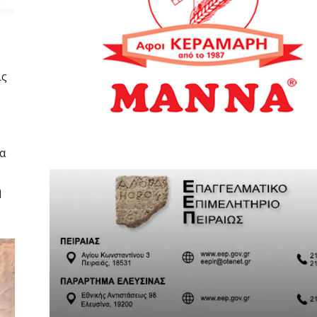
ις
ια
η