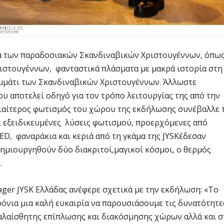
εία των παραδοσιακών Σκανδιναβικών Χριστουγέννων, όπω
Χριστουγέννων, φανταστικά πλάσματα με μακρά ιστορία στη
μμάτι των Σκανδιναβικών Χριστουγέννων. Άλλωστε
ου αποτελεί οδηγό για τον τρόπο λειτουργίας της από την
ιδιαίτερος φωτισμός του χώρου της εκδήλωσης συνέβαλλε 
Οι εξειδικευμένες λύσεις φωτισμού, προερχόμενες από
ED, φαναράκια και κεριά από τη γκάμα της JYSKέδεσαν
ημιουργηθούν δύο διακριτοί,μαγικοί κόσμοι, ο θερμός
.
er JYSK Ελλάδας ανέφερε σχετικά με την εκδήλωση: «Το
ρόνια μια καλή ευκαιρία να παρουσιάσουμε τις δυνατότητε
αλαίσθητης επίπλωσης και διακόσμησης χώρων αλλά και σ