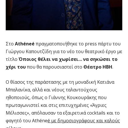
Στο
Ath
é
ne
é
πραγματοποιήθηκε το
press
πάρτυ του
Γιώργου Καπουτζίδη για το νέο του θεατρικό έργο με
τίτλο
Όποιος θέλει να χωρίσει… να σηκώσει το
χέρι του
που θα παρουσιαστεί στο
Θέατρο ΗΒΗ
.
Ο θίασος της παράστασης με τη μοναδική Κατιάνα
Μπαλανίκα, αλλά και νέους ταλαντούχους
ηθοποιούς, όπως ο Γιάννης Κουκουράκης που
πρωταγωνιστεί και στις επιτυχημένες «Άγριες
Μέλισσες», απόλαυσαν τα εξαιρετικά
cocktails
και το
φαγητό του
Ath
é
ne
é με δημοσιογράφους και καλούς