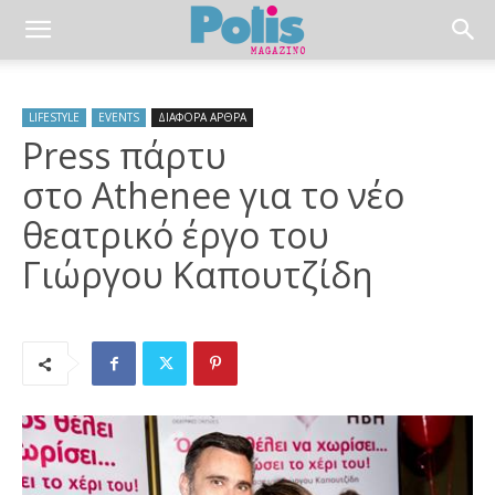
LIFESTYLE
EVENTS
ΔΙΑΦΟΡΑ ΑΡΘΡΑ
Press πάρτυ
στο Athenee για το νέο
θεατρικό έργο του
Γιώργου Καπουτζίδη