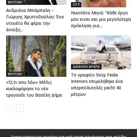
ΜΟΥΣΙΚΗ
CITY
Ανδριάνα Μπάμπαλη –
Νικολέτα Μηνά: “Κάθε έργο
Γιώργης Χριστοδούλου: Ένα
μου ειναι και μια μεγαλύτερη
ντουέτο θα φέρει την
πρόκληση για...
άνοιξη...
ΔΙΑΦΟΡΑ ΑΡΘΡΑ
Το γραφείο Sissy Feida
ΜΟΥΣΙΚΗ
Interiors επιμελήθηκε ένα
«Ό,τι σου λέω» Μόλις
υπερπολυτελές yacht 40
κυκλοφόρησε το νέο
μέτρων
τραγούδι του Βασίλη Δήμα
Χρησιμοποιούμε cookies για καλύτερη πλοήγηση στη σελίδα
Διαφημιστείτε στο Polis Magazino