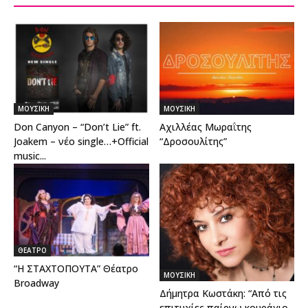
ΜΟΥΣΙΚΗ
ΜΟΥΣΙΚΗ
Don Canyon – “Don’t Lie” ft.
Αχιλλέας Μωραΐτης
Joakem – νέο single…+Official
“Δροσουλίτης”
music...
ΘΕΑΤΡΟ
“Η ΣΤΑΧΤΟΠΟΥΤΑ” Θέατρο
ΜΟΥΣΙΚΗ
Broadway
Δήμητρα Κωστάκη: “Από τις
επιτυχίες παίρνω κουράγιο