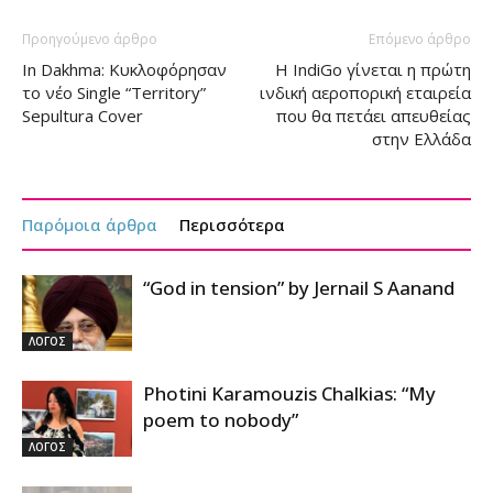
Προηγούμενο άρθρο
Επόμενο άρθρο
In Dakhma: Κυκλοφόρησαν
Η IndiGo γίνεται η πρώτη
το νέο Single “Territory”
ινδική αεροπορική εταιρεία
Sepultura Cover
που θα πετάει απευθείας
στην Ελλάδα
Παρόμοια άρθρα
Περισσότερα
“God in tension” by Jernail S Aanand
ΛΟΓΟΣ
Photini Karamouzis Chalkias: “My
poem to nobody”
ΛΟΓΟΣ