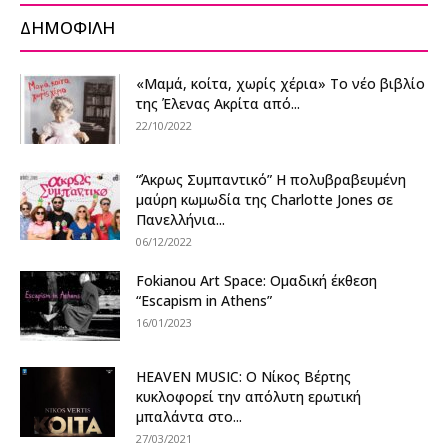
ΔΗΜΟΦΙΛΗ
«Μαμά, κοίτα, χωρίς χέρια» Το νέο βιβλίο
της Έλενας Ακρίτα από...
22/10/2022
“Άκρως Συμπαντικό” Η πολυβραβευμένη
μαύρη κωμωδία της Charlotte Jones σε
Πανελλήνια...
06/12/2022
Fokianou Art Space: Ομαδική έκθεση
“Escapism in Athens”
16/01/2023
HEAVEN MUSIC: Ο Νίκος Βέρτης
κυκλοφορεί την απόλυτη ερωτική
μπαλάντα στο...
27/03/2021