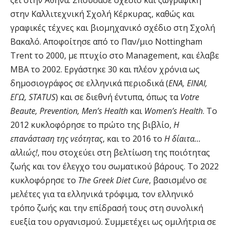
ζει στην Αθήνα. Σπούδασε σχέδιο και ζωγραφική
στην Καλλιτεχνική Σχολή Κέρκυρας, καθώς και
γραφικές τέχνες και βιομηχανικό σχέδιο στη Σχολή
Βακαλό. Αποφοίτησε από το Παν/μιο Nottingham
Trent το 2000, με πτυχίο στο Management, και έλαβε
MBA το 2002. Εργάστηκε 30 και πλέον χρόνια ως
δημοσιογράφος σε ελληνικά περιοδικά (
ENA, ΕΙΝΑΙ,
ΕΓΩ, STATUS
) και σε διεθνή έντυπα, όπως τα
Votre
Beaute,
Prevention, Men’s Health
και
Women’s
Health
. Το
2012 κυκλοφόρησε το πρώτο της βιβλίο,
Η
επανάσταση της νεότητας
, και το 2016 το
Η δίαιτα…
αλλιώς!
, που στοχεύει στη βελτίωση της ποιότητας
ζωής και τον έλεγχο του σωματικού βάρους. Το 2022
κυκλοφόρησε το
The Greek
Diet Cure
, βασισμένο σε
μελέτες για τα ελληνικά τρόφιμα, τον ελληνικό
τρόπο ζωής και την επίδρασή τους στη συνολική
ευεξία του οργανισμού. Συμμετέχει ως ομιλήτρια σε