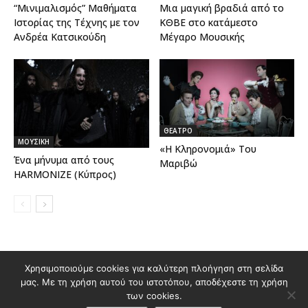
“Μινιμαλισμός” Μαθήματα
Μια μαγική βραδιά από το
Ιστορίας της Τέχνης με τον
ΚΘΒΕ στο κατάμεστο
Ανδρέα Κατσικούδη
Μέγαρο Μουσικής
ΘΕΑΤΡΟ
ΜΟΥΣΙΚΗ
«Η Κληρονομιά» Του
Ένα μήνυμα από τους
Μαριβώ
HARMONIZE (Κύπρος)
Διαφημιστείτε στο Polis Magazino
Χρησιμοποιούμε cookies για καλύτερη πλοήγηση στη σελίδα
μας. Με τη χρήση αυτού του ιστοτόπου, αποδέχεστε τη χρήση
Όροι χρήσης & Πολιτική Προστασίας Προσωπικών Δεδομένων
των cookies.
Επικοινωνία