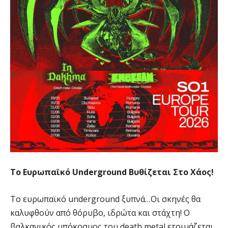
Το Ευρωπαϊκό Underground Βυθίζεται Στο Χάος!
Το ευρωπαϊκό underground ξυπνά…Οι σκηνές θα
καλυφθούν από θόρυβο, ιδρώτα και στάχτη! Ο
βαλκανικός υπόκοσμος του death metal ετοιμάζεται