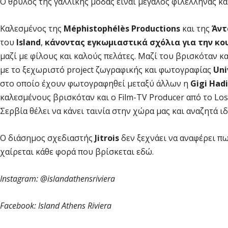
Ο θρύλος της γαλλικής μόδας είναι μεγάλος φιλέλληνας κα
Καλεσμένος της
Méphistophélès Productions
και της
Άντ
του
Island
,
κάνοντας
εγκωμιαστικά
σχόλια για την κο
μαζί με φίλους και καλούς πελάτες. Μαζί του βρισκόταν κ
με το ξεχωριστό project ζωγραφικής και φωτογραφίας
Uni
στο οποίο έχουν φωτογραφηθεί μεταξύ άλλων η
Gigi Had
καλεσμένους βρισκόταν και ο Film-TV Producer από το Los
Σερβία θέλει να κάνει ταινία στην χώρα μας και αναζητά ιδ
Ο διάσημος σχεδιαστής
Jitrois
δεν ξεχνάει να αναφέρει π
χαίρεται κάθε φορά που βρίσκεται εδώ.
Instagram: @islandathensriviera
Facebook: Island Athens Rivier
a