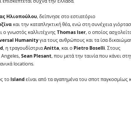
ι επισκέπτεται συχνά την Ελλάδα.
ας Ηλιοπούλου
, δείπνησε στο εστιατόριο
υζίνα
και την καταπληκτική θέα, ενώ στη συνέχεια γιόρτασ
αι ο γνωστός καλλιτέχνης
Τhomas Iser
, ο οποίος ασχολείτ
versal Humanity
για τους ανθρώπους και τα ίσα δικαιώμα
id
, η τραγουδίστρια
Anitta
, και o
Pietro Boselli
. Στους
 Angeles,
Sean Plesant
, που μετά την ταινία που κάνει στη
ανικά locations.
ως το
Island
είναι από τα αγαπημένα του σποτ παγκοσμίως 