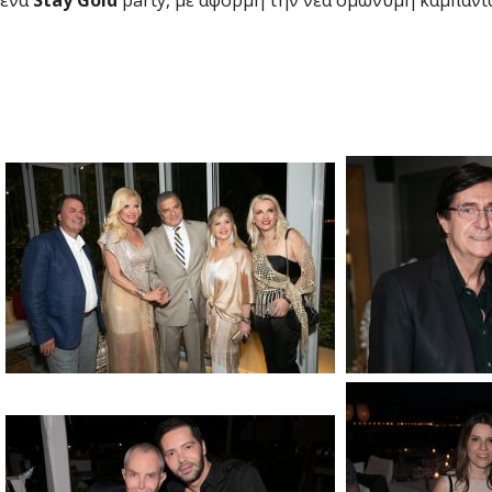
ένα
Stay
Gold
party, με αφορμή την νέα ομώνυμη καμπάνια