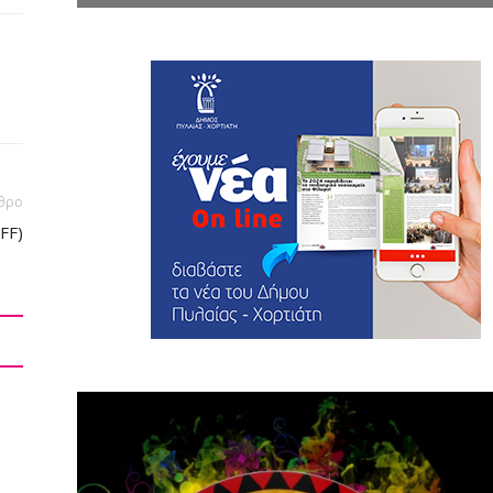
θρο
FF)