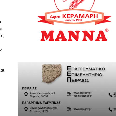
ε
αι
τα,
ν
και