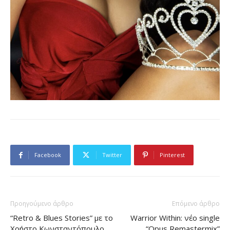
Facebook
Twitter
Pinterest
Προηγούμενο άρθρο
Επόμενο άρθρο
“Retro & Blues Stories” με το
Warrior Within: νέο single
Χρήστο Κωνσταντόπουλο
“Opus Remastermix”