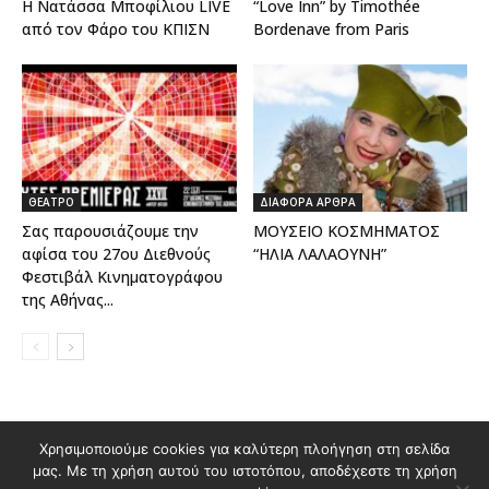
Η Νατάσσα Μποφίλιου LIVE
“Love Inn” by Timothée
από τον Φάρο του ΚΠΙΣΝ
Bordenave from Paris
ΘΕΑΤΡΟ
ΔΙΑΦΟΡΑ ΑΡΘΡΑ
Σας παρουσιάζουμε την
ΜΟΥΣΕΙΟ ΚΟΣΜΗΜΑΤΟΣ
αφίσα του 27ου Διεθνούς
“ΗΛΙΑ ΛΑΛΑΟΥΝΗ”
Φεστιβάλ Κινηματογράφου
της Αθήνας...
Χρησιμοποιούμε cookies για καλύτερη πλοήγηση στη σελίδα
Διαφημιστείτε στο Polis Magazino
μας. Με τη χρήση αυτού του ιστοτόπου, αποδέχεστε τη χρήση
Όροι χρήσης & Πολιτική Προστασίας Προσωπικών Δεδομένων