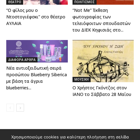
ΘΕΑΤΡΟ
ΠΟΛΙΤΙΣΜΟΣ
“Ο φίλος μου ο
“Not Me” Έκθεση
Ντοστογιέφσκι” στο θέατρο
φωτογραφίας των
ΑΥΛΑΙΑ
τελειόφοιτων σπουδαστών
του ΔΙΕΚ Κηφισιάς στο...
ΔΙΑΦΟΡΑ ΑΡΘΡΑ
Νέα αντιοξειδωτική σειρά
προσώπου Blueberry Siberica
ΜΟΥΣΙΚΗ
με βάση τα άγρια
Ο Χρήστος Γκόντζος στον
blueberries...
ΙΑΝΟ το Σάββατο 28 Μαΐου
Διαφημιστείτε στο Polis Magazino
Χρησιμοποιούμε cookies για καλύτερη πλοήγηση στη σελίδα