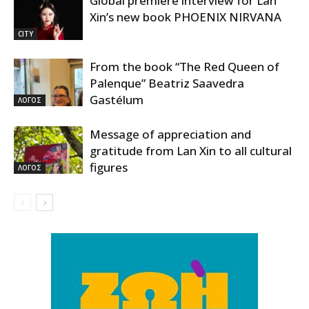
Global premiere interview for Lan
Xin’s new book PHOENIX NIRVANA
CITY
From the book “The Red Queen of
Palenque” Beatriz Saavedra
Gastélum
ΛΟΓΟΣ
Message of appreciation and
gratitude from Lan Xin to all cultural
figures
ΛΟΓΟΣ