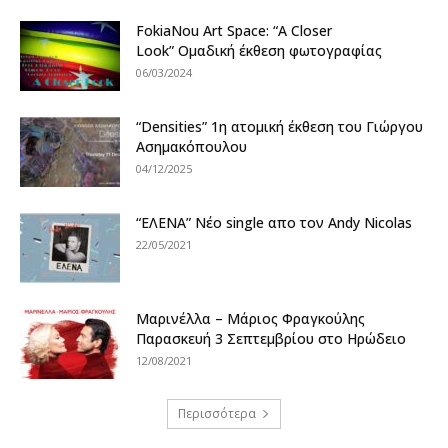
FokiaNou Art Space: “A Closer
Look” Ομαδική έκθεση φωτογραφίας
06/03/2024
“Densities” 1η ατομική έκθεση του Γιώργου
Ασημακόπουλου
04/12/2025
“ΕΛΕΝΑ” Νέο single απο τον Andy Nicolas
22/05/2021
Μαρινέλλα – Μάριος Φραγκούλης
Παρασκευή 3 Σεπτεμβρίου στο Ηρώδειο
12/08/2021
Περισσότερα