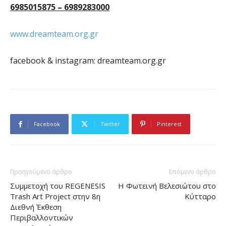
6985015875 – 6989283000
www.dreamteam.org.gr
facebook & instagram: dreamteam.org.gr
Facebook
Twitter
Pinterest
Προηγούμενο άρθρο
Επόμενο άρθρο
Συμμετοχή του REGENESIS
Η Φωτεινή Βελεσιώτου στο
Τrash Art Project στην 8η
Κύτταρο
Διεθνή Έκθεση
Περιβαλλοντικών