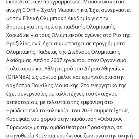
εκπαιδευτικών προγραμμάτων), Μουσικοκινητική
αγωγή C.Orff – Σχολή Μωραΐτη κ.α. Έχει συνεργαστεί
με την Εθνική Ολυμπιακή Ακαδημία για την
δημιουργία της πρώτης παιδικής Ολυμπιακής
Χορωδίας για τους Ολυμπιακούς αγώνες στο Ρίο της
Βραζιλίας, ενώ έχει συμμετάσχει σε προγράμματα
Ολυμπιακής Παιδείας της Διεθνούς Ολυμπιακής
Ακαδημίας. Από το 2007 εργάζεται στον Οργανισμό
Πολιτισμού και Αθλητισμού του Δήμου Αθηναίων
(ΟΠΑΝΔΑ) ως μόνιμο μέλος και ερμηνεύτρια στην
ορχήστρα Ποικίλης Μουσικής. Στο ενεργητικό της
έχει συνεργασίες με καλλιτέχνες του έντεχνου
ρεπερτορίου, με τελευταία της εμφάνιση στο
Ηρώδειο ενώ το καλοκαίρι του 2023 συμμετείχε ως
Κορυφαία του χορού στην παράσταση «Οιδίπους
Τύραννος» με την ομάδα θεάτρου Προσκήνιο, σε
σκηνοθεσία Κοέν και ερμήνευσε ζωντανά στην σκηνή