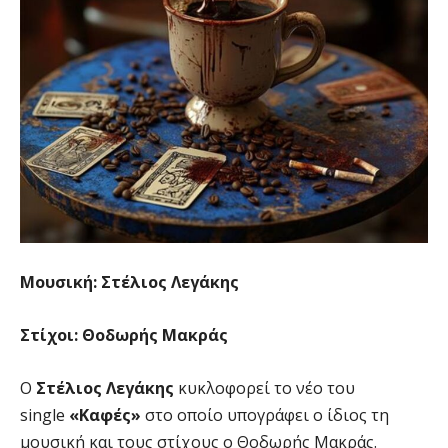
Μουσική: Στέλιος Λεγάκης
Στίχοι
:
Θοδωρής Μακράς
O
Στέλιος Λεγάκης
κυκλοφορεί το νέο του
single
«
K
αφές»
στο οποίο υπογράφει ο ίδιος τη
μουσική και τους στίχους ο Θοδωρής Μακράς.