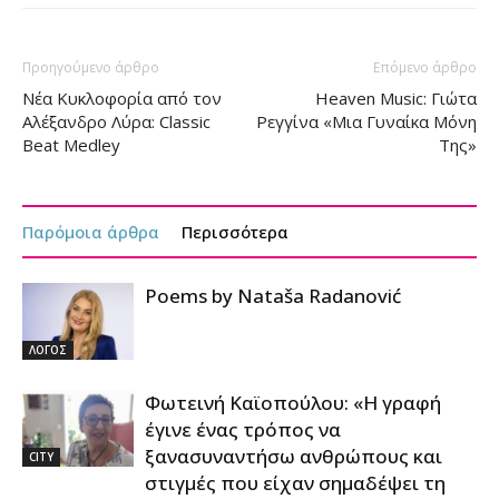
Προηγούμενο άρθρο
Επόμενο άρθρο
Νέα Κυκλοφορία από τον
Ηeaven Music: Γιώτα
Αλέξανδρο Λύρα: Classic
Ρεγγίνα «Μια Γυναίκα Μόνη
Beat Medley
Της»
Παρόμοια άρθρα
Περισσότερα
Poems by Nataša Radanović
ΛΟΓΟΣ
Φωτεινή Καϊοπούλου: «Η γραφή
έγινε ένας τρόπος να
ξανασυναντήσω ανθρώπους και
CITY
στιγμές που είχαν σημαδέψει τη