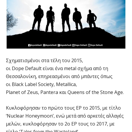
Σχηματισμένοι στα τέλη του 2015,
οι Dope Default είναι ένα metal σχήμα από τη
Θεσσαλονίκη, επηρεασμένοι από μπάντες όπως
οι Black Label Society, Metallica,
Planet of Zeus, Pantera και Queens of the Stone Age.
Κυκλοφόρησαν το πρώτο τους EP το 2015, με τίτλο
‘Nuclear Honeymoon’, ενώ μετά από αρκετές αλλαγές
μελών, κυκλοφόρησαν το 2ο EP τους το 2017, με
τίτλο ‘Tales from the Wasteland’.