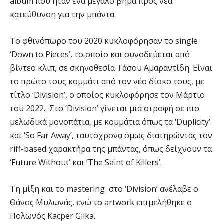
album που ήταν ένα μεγάλο βήμα προς νέα
κατεύθυνση για την μπάντα.
Το φθινόπωρο του 2020 κυκλοφόρησαν το single
‘Down to Pieces’, το οποίο και συνοδεύεται από
βίντεο κλιπ, σε σκηνοθεσία Τάσου Αμαραντίδη. Είναι
το πρώτο τους κομμάτι από τον νέο δίσκο τους, με
τίτλο ‘Division’, ο οποίος κυκλοφόρησε τον Μάρτιο
του 2022. Στο ‘Division’ γίνεται μια στροφή σε πιο
μελωδικά μονοπάτια, με κομμάτια όπως τα ‘Duplicity’
και ‘So Far Away’, ταυτόχρονα όμως διατηρώντας τον
riff-based χαρακτήρα της μπάντας, όπως δείχνουν τα
‘Future Without’ και ‘The Saint of Killers’.
Τη μίξη και το mastering στο ‘Division’ ανέλαβε ο
Θάνος Μυλωνάς, ενώ το artwork επιμελήθηκε ο
Πολωνός Kacper Gilka.