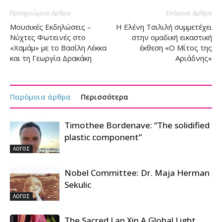
Προηγούμενο άρθρο
Επόμενο άρθρο
Μουσικές Εκδηλώσεις –
Η Ελένη Τσιλιλή συμμετέχει
Νύχτες Φωτεινές στο
στην ομαδική εικαστική
«Χαμάμ» με το Βασίλη Λέκκα
έκθεση «O Μίτος της
και τη Γεωργία Δρακάκη
Αριάδνης»
Παρόμοια άρθρα
Περισσότερα
Timothee Bordenave: “The solidified
plastic component”
ΛΟΓΟΣ
Nobel Committee: Dr. Maja Herman
Sekulic
ΛΟΓΟΣ
The Sacred Lan Xin A Global Light