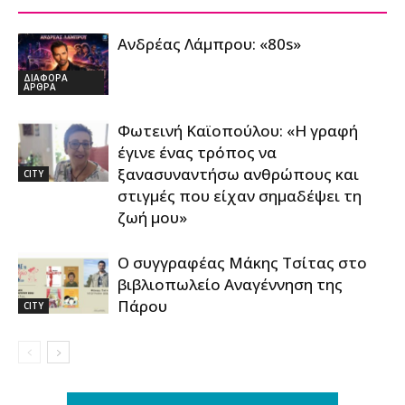
Ανδρέας Λάμπρου: «80s»
ΔΙΑΦΟΡΑ
ΑΡΘΡΑ
Φωτεινή Καϊοπούλου: «Η γραφή
έγινε ένας τρόπος να
ξανασυναντήσω ανθρώπους και
CITY
στιγμές που είχαν σημαδέψει τη
ζωή μου»
Ο συγγραφέας Μάκης Τσίτας στο
βιβλιοπωλείο Αναγέννηση της
Πάρου
CITY