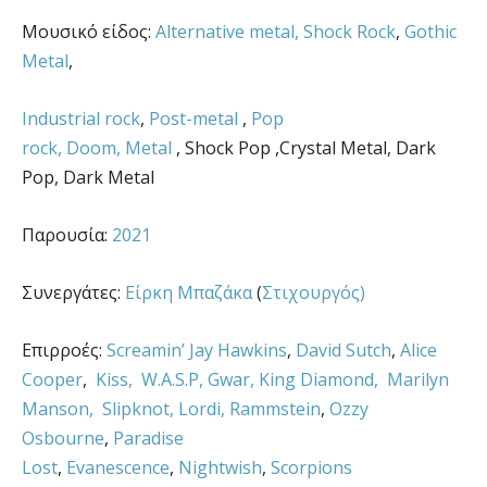
Μουσικό είδος:
Alternative metal,
Shock Rock
,
Gothic
Metal
,
Industrial rock
,
Post-metal
,
Pop
rock, Doom, Metal
, Shock Pop ,Crystal Metal, Dark
Pop, Dark Metal
Παρουσία:
2021
Συνεργάτες:
Είρκη Μπαζάκα
(
Στιχουργός)
Επιρροές:
Screamin’ Jay Hawkins
,
David Sutch
,
Alice
Cooper
,
Kiss,
W.A.S.P,
Gwar,
King Diamond,
Marilyn
Manson,
Slipknot,
Lordi,
Rammstein
,
Ozzy
Osbourne
,
Paradise
Lost
,
Evanescence
,
Nightwish
,
Scorpions