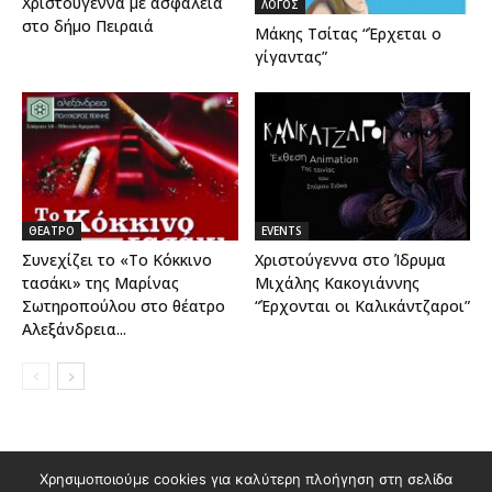
Χριστούγεννα με ασφάλεια
ΛΟΓΟΣ
στο δήμο Πειραιά
Μάκης Τσίτας “Έρχεται ο
γίγαντας”
ΘΕΑΤΡΟ
EVENTS
Συνεχίζει το «Το Κόκκινο
Χριστούγεννα στο Ίδρυμα
τασάκι» της Μαρίνας
Μιχάλης Κακογιάννης
Σωτηροπούλου στο θέατρο
“Έρχονται οι Καλικάντζαροι”
Αλεξάνδρεια...
Χρησιμοποιούμε cookies για καλύτερη πλοήγηση στη σελίδα
Διαφημιστείτε στο Polis Magazino