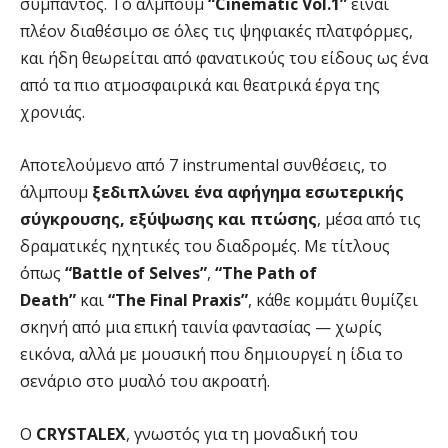
σύμπαντος. Το άλμπουμ
“Cinematic Vol.1”
είναι
πλέον διαθέσιμο σε όλες τις ψηφιακές πλατφόρμες,
και ήδη θεωρείται από φανατικούς του είδους ως ένα
από τα πιο ατμοσφαιρικά και θεατρικά έργα της
χρονιάς.
Αποτελούμενο από 7 instrumental συνθέσεις, το
άλμπουμ
ξεδιπλώνει ένα αφήγημα εσωτερικής
σύγκρουσης, εξύψωσης και πτώσης
, μέσα από τις
δραματικές ηχητικές του διαδρομές. Με τίτλους
όπως
“Battle of Selves”
,
“The Path of
Death”
και
“The Final Praxis”
, κάθε κομμάτι θυμίζει
σκηνή από μια επική ταινία φαντασίας — χωρίς
εικόνα, αλλά με μουσική που δημιουργεί η ίδια το
σενάριο στο μυαλό του ακροατή.
Ο
CRYSTALEX
, γνωστός για τη μοναδική του