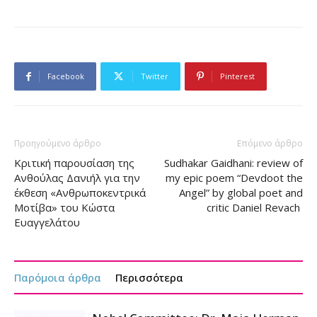
Facebook
Twitter
Pinterest
Προηγούμενο άρθρο
Επόμενο άρθρο
Κριτική παρουσίαση της
Sudhakar Gaidhani: review of
Ανθούλας Δανιήλ για την
my epic poem “Devdoot the
έκθεση «Ανθρωποκεντρικά
Angel” by global poet and
Μοτίβα» του Κώστα
critic Daniel Revach
Ευαγγελάτου
Παρόμοια άρθρα
Περισσότερα