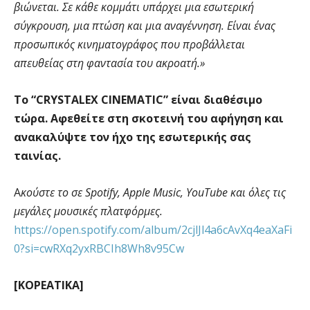
βιώνεται. Σε κάθε κομμάτι υπάρχει μια εσωτερική
σύγκρουση, μια πτώση και μια αναγέννηση. Είναι ένας
προσωπικός κινηματογράφος που προβάλλεται
απευθείας στη φαντασία του ακροατή.»
Το “CRYSTALEX CINEMATIC” είναι διαθέσιμο
τώρα. Αφεθείτε στη σκοτεινή του αφήγηση και
ανακαλύψτε τον ήχο της εσωτερικής σας
ταινίας.
Α
κούστε το σε Spotify, Apple Music, YouTube και όλες τις
μεγάλες μουσικές πλατφόρμες.
https://open.spotify.com/album/2cjlJl4a6cAvXq4eaXaFi
0?si=cwRXq2yxRBCIh8Wh8v95Cw
[ΚΟΡΕΑΤΙΚΑ]