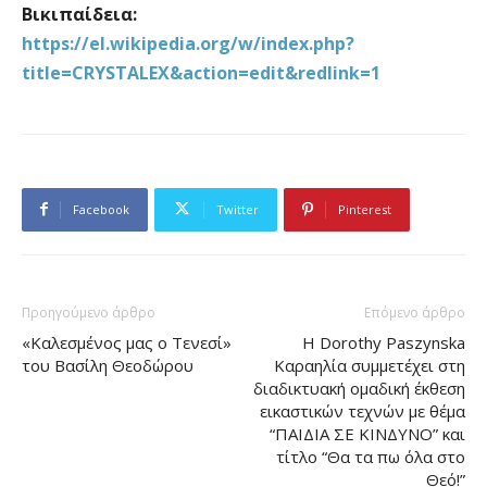
Βικιπαίδεια:
https://el.wikipedia.org/w/index.php?
title=CRYSTALEX&action=edit&redlink=1
Facebook
Twitter
Pinterest
Προηγούμενο άρθρο
Επόμενο άρθρο
«Καλεσμένος μας ο Τενεσί»
Η Dorothy Paszynska
του Βασίλη Θεοδώρου
Kαραηλία συμμετέχει στη
διαδικτυακή ομαδική έκθεση
εικαστικών τεχνών με θέμα
“ΠΑΙΔΙΑ ΣΕ ΚΙΝΔΥΝΟ” και
τίτλο “Θα τα πω όλα στο
Θεό!”