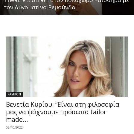
Theatre …on air: στον πολυχώρο +αίσθημα με
τον Αυγουστίνο Ρεμούνδο
FASHION
Βενετία Κυρίου: “Είναι στη φιλοσοφία
μας να ψάχνουμε πρόσωπα tailor
made...
03/10/2022