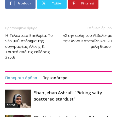
Facebook
Twitter
Pinterest
Προηγούμενο άρθρο
Επόμενο άρθρο
Η Τελευταία Επιθυμία: Το
«Στην αυλή του Αϊβαλί» με
νέο μυθιστόρημα της
την Άννα Κατσούλη και 20
συγγραφέας Αλίκης Κ.
μελή θίασο
Τσιατά από τις εκδόσεις
Ζενίθ
Παρόμοια άρθρα
Περισσότερα
Shah Jehan Ashrafi: “Picking salty
scattered stardust”
ΛΟΓΟΣ