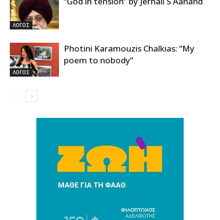
“God in tension” by Jernail S Aanand
ΛΟΓΟΣ
Photini Karamouzis Chalkias: “My
poem to nobody”
ΛΟΓΟΣ