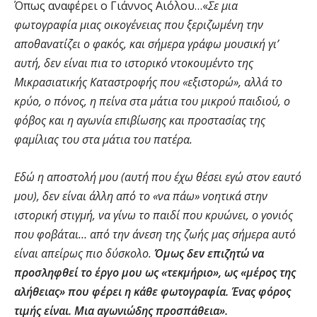
Όπως αναφέρει ο Γιάννος Αιόλου…«
Σε μια
φωτογραφία μιας οικογένειας που ξεριζωμένη την
αποθανατίζει ο φακός, και σήμερα γράφω μουσική γι’
αυτή, δεν είναι πια το ιστορικό ντοκουμέντο της
Μικρασιατικής Καταστροφής που «εξιστορώ», αλλά το
κρύο, ο πόνος, η πείνα στα μάτια του μικρού παιδιού, ο
φόβος και η αγωνία επιβίωσης και προστασίας της
φαμίλιας του στα μάτια του πατέρα.
Εδώ η αποστολή μου (αυτή που έχω θέσει εγώ στον εαυτό
μου), δεν είναι άλλη από το «να πάω» νοητικά στην
ιστορική στιγμή, να γίνω το παιδί που κρυώνει, ο γονιός
που φοβάται… από την άνεση της ζωής μας σήμερα αυτό
είναι απείρως πιο δύσκολο.
Όμως δεν επιζητώ να
προσληφθεί το έργο μου ως «τεκμήριο», ως «μέρος της
αλήθειας» που φέρει η κάθε φωτογραφία. Ένας φόρος
τιμής είναι. Μια αγωνιώδης προσπάθεια».