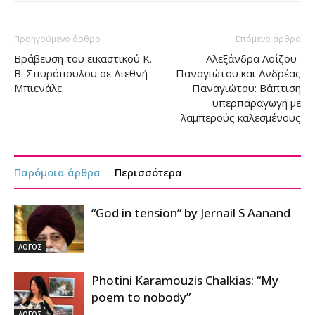
Προηγούμενο άρθρο
Επόμενο άρθρο
Βράβευση του εικαστικού Κ.
Αλεξάνδρα Λοΐζου-
Β. Σπυρόπουλου σε Διεθνή
Παναγιώτου και Ανδρέας
Μπιενάλε
Παναγιώτου: Βάπτιση
υπερπαραγωγή με
λαμπερούς καλεσμένους
Παρόμοια άρθρα
Περισσότερα
“God in tension” by Jernail S Aanand
ΛΟΓΟΣ
Photini Karamouzis Chalkias: “My
poem to nobody”
ΛΟΓΟΣ