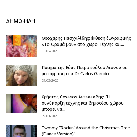
ΔΗΜΟΦΙΛΗ
Θεοχάρης Πασχαλίδης: έκθεση ζωγραφικής
«Το Όραμά μου» στο χώρο Τέχνης και...
15/07/2023
Ποίημα της Εύας Πετροπούλου Λιανού σε
μετάφραση του Dr Carlos Garrido...
09/03/2023
Χρήστος Cesarios Αντωνιάδης: “Η
συνύπαρξη τέχνης και δημοσίου χώρου
μπορεί να...
09/01/2021
Twmmy “Rockin’ Around the Christmas Tree
(Dance Version)”