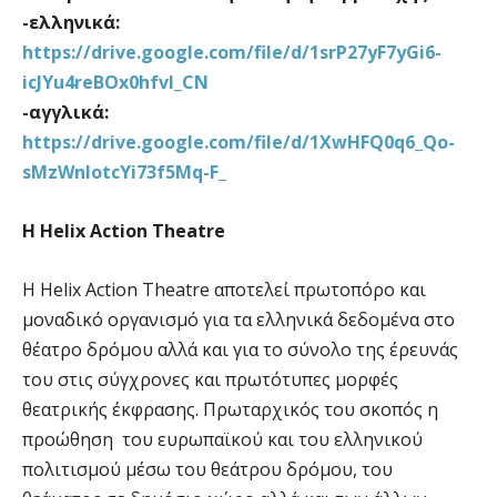
-ελληνικά:
https://drive.google.com/file/d/1srP27yF7yGi6-
icJYu4reBOx0hfvI_CN
-αγγλικά:
https://drive.google.com/file/d/1XwHFQ0q6_Qo-
sMzWnlotcYi73f5Mq-F_
Η Helix Action Theatre
Η Helix Action Theatre αποτελεί πρωτοπόρο και
μοναδικό οργανισμό για τα ελληνικά δεδομένα στο
θέατρο δρόμου αλλά και για το σύνολο της έρευνάς
του στις σύγχρονες και πρωτότυπες μορφές
θεατρικής έκφρασης. Πρωταρχικός του σκοπός η
προώθηση του ευρωπαϊκού και του ελληνικού
πολιτισμού μέσω του θεάτρου δρόμου, του