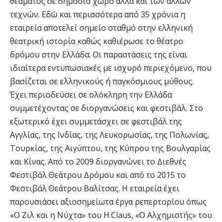
θεάματος σε δημόσιο χώρο αλλά και των άλλων
τεχνών. Εδώ και περισσότερα από 35 χρόνια η
εταιρεία αποτελεί σημείο σταθμό στην ελληνική
θεατρική ιστορία καθώς καθιέρωσε το θέατρο
δρόμου στην Ελλάδα. Οι παραστάσεις της είναι
ιδιαίτερα εντυπωσιακές με ισχυρό περιεχόμενο, που
βασίζεται σε ελληνικούς ή παγκόσμιους μύθους.
Έχει περιοδεύσει σε ολόκληρη την Ελλάδα
συμμετέχοντας σε διοργανώσεις και φεστιβάλ. Στο
εξωτερικό έχει συμμετάσχει σε φεστιβάλ της
Αγγλίας, της Ινδίας, της Λευκορωσίας, της Πολωνίας,
Τουρκίας, της Αιγύπτου, της Κύπρου της Βουλγαρίας
και Κίνας. Από το 2009 διοργανώνει το Διεθνές
Φεστιβάλ Θεάτρου Δρόμου και από το 2015 το
Φεστιβάλ Θεάτρου Βαλίτσας. Η εταιρεία έχει
παρουσιάσει αξιοσημείωτα έργα ρεπερτορίου όπως
«Ο Ζιλ και η Νύχτα» του H.Claus, «Ο Αλχημιστής» του