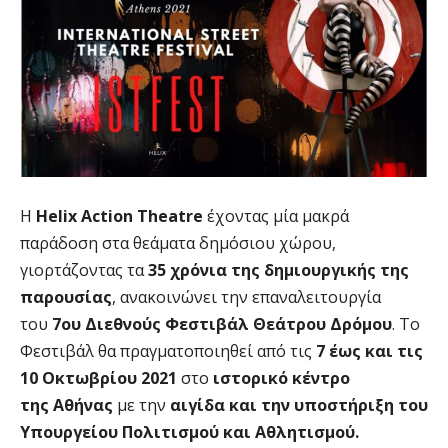
Η
Helix
Action
Theatre
έχοντας μία μακρά
παράδοση στα θεάματα δημόσιου χώρου,
γιορτάζοντας τα
35 χρόνια της δημιουργικής
της
παρουσίας
, ανακοινώνει την επαναλειτουργία
του
7ου Διεθνούς Φεστιβάλ Θεάτρου Δρόμου
. Το
Φεστιβάλ θα πραγματοποιηθεί από τις
7 έως και τις
10 Οκτωβρίου 2021
στο
ιστορικό κέντρο
της
Αθήνας
με την
αιγίδα και την υποστήριξη του
Υπουργείου Πολιτισμού και Αθλητισμού.